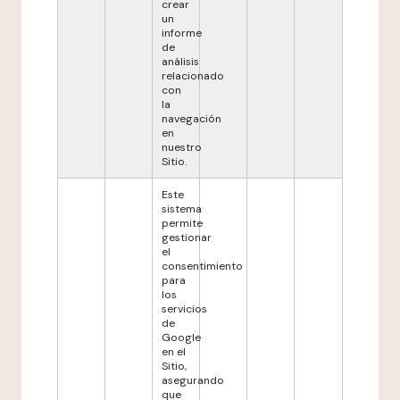
crear
un
informe
de
análisis
relacionado
con
la
navegación
en
nuestro
Sitio.
Este
sistema
permite
gestionar
el
consentimiento
para
los
servicios
de
Google
en el
Sitio,
asegurando
que