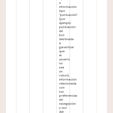
o
información
tipo
"puntuación"
(por
ejemplo:
puntuación
de
bot
destinada
a
garantizar
que
el
usuario
no
sea
un
robot),
información
relacionada
con
sus
preferencias
de
navegación
y uso
del