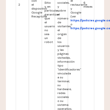
con
el
Sitio
sociales,
6
2
el
restaurante
y, en
y
meses
dispositivo
y
particular,
sobre
Google
Google
garantizar
el
Recaptcha
(ver
que
número
https://policies.google.
el
de
o
usuario
visitantes,
https://policies.google.
no
el
sea
origen
un
de
robot.
los
usuarios
y las
páginas
visitadas,
información
tipo
"identificadores"
vinculada
a su
terminal,
su
hardware,
redes
sociales
o su
sistema
operativo,