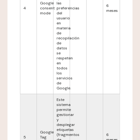
Google
las
6
4
consent
preferencias
meses
mode
del
usuario
en
materia
de
recopilación
de
datos
se
respeten
en
todos
los
servicios
de
Google.
Este
sistema
permite
gestionar
y
desplegar
etiquetas
Google
(fragmentos
6
5
Tag
de
meses