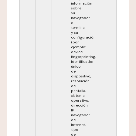
información
sobre
su
navegador
o
terminal
y su
configuración
(por
ejemplo:
device
fingerprinting,
identificador
único
del
dispositivo,
resolución
de
pantalla,
sistema
operativo,
dirección
IP,
navegador
de
Internet,
tipo
de