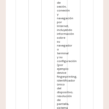
de
sesión,
conexión
y
navegación
por
Internet,
incluyendo
información
sobre
su
navegador
o
terminal
y su
configuración
(por
ejemplo:
device
fingerprinting,
identificador
único
del
dispositivo,
resolución
de
pantalla,
sistema