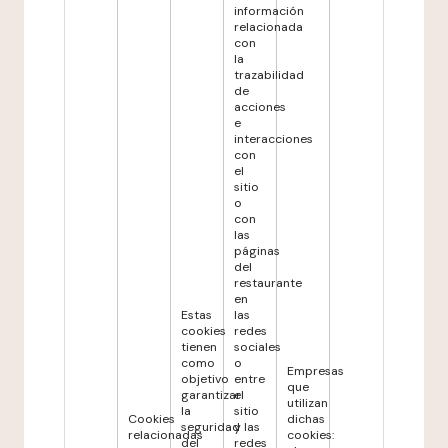
información
relacionada
con
la
trazabilidad
de
acciones
e
interacciones
con
el
sitio
o
con
las
páginas
del
restaurante
en
Estas
las
cookies
redes
tienen
sociales
como
o
Empresas
objetivo
entre
que
garantizar
el
utilizan
la
sitio
Cookies
dichas
seguridad
y las
relacionadas
cookies:
del
redes