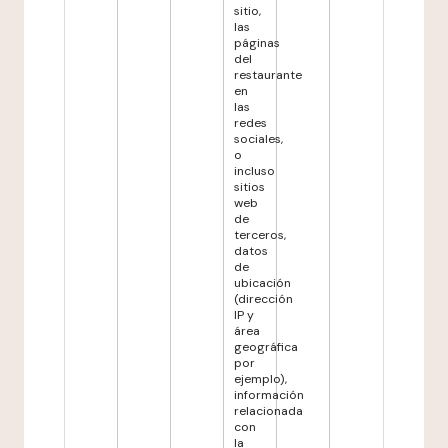
sitio,
las
páginas
del
restaurante
en
las
redes
sociales,
o
incluso
sitios
web
de
terceros,
datos
de
ubicación
(dirección
IP y
área
geográfica
por
ejemplo),
información
relacionada
con
la