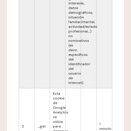
intereses,
datos
demográficos,
situación
familiar/marital,
actividad/estado
profesional,...)
no
nominativos
(es
decir,
específicos
del
identificador
del
usuario
de
Internet).
Esta
cookie
de
Google
Analytics
se
utiliza
1
2
_gat
para
minuto