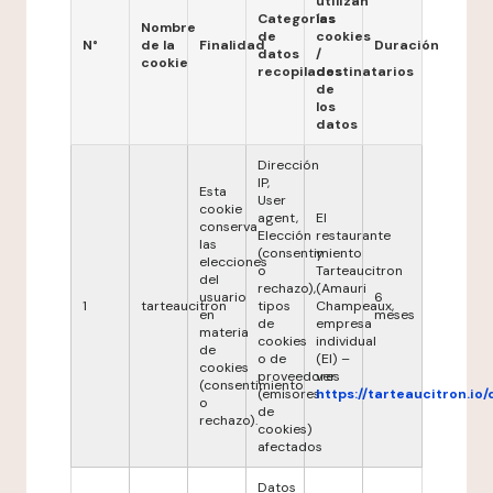
utilizan
Categorías
las
Nombre
de
cookies
N°
de la
Finalidad
Duración
datos
/
cookie
recopilados
destinatarios
de
los
datos
Dirección
IP,
Esta
User
cookie
agent,
El
conserva
Elección
restaurante
las
(consentimiento
y
elecciones
o
Tarteaucitron
del
rechazo),
(Amauri
usuario
6
1
tarteaucitron
tipos
Champeaux,
en
meses
de
empresa
materia
cookies
individual
de
o de
(EI) –
cookies
proveedores
ver
(consentimiento
(emisores
https://tarteaucitron.io/
o
de
rechazo).
cookies)
afectados
Datos