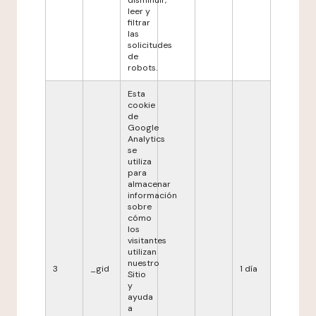
disminuir,
leer y
filtrar
las
solicitudes
de
robots.
Esta
cookie
de
Google
Analytics
se
utiliza
para
almacenar
información
sobre
cómo
los
visitantes
utilizan
nuestro
3
_gid
1 día
Sitio
y
ayuda
a