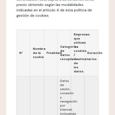
previo obtenido según las modalidades
indicadas en el artículo 4 de esta política de
gestión de cookies.
Empresas
que
utilizan
Categorías
las
Nombre
de
cookies
N°
de la
Finalidad
Duración
datos
/
cookie
recopilados
destinatarios
de
los
datos
Datos
de
sesión,
conexión
y
navegación
por
Internet,
incluyendo