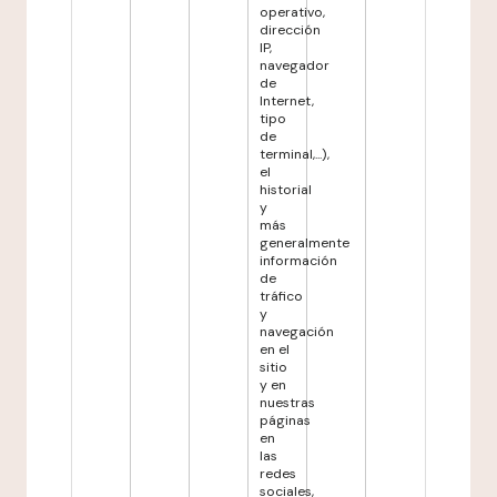
operativo,
dirección
IP,
navegador
de
Internet,
tipo
de
terminal,...),
el
historial
y
más
generalmente
información
de
tráfico
y
navegación
en el
sitio
y en
nuestras
páginas
en
las
redes
sociales,