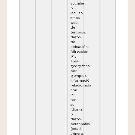
sociales,
o
incluso
sitios
web
de
terceros,
datos
de
ubicación
(dirección
IP y
área
geográfica
por
ejemplo),
información
relacionada
con
la
red,
su
idioma,
o
datos
personales
(edad,
género,