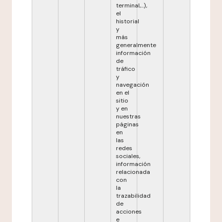
terminal,...),
el
historial
y
más
generalmente
información
de
tráfico
y
navegación
en el
sitio
y en
nuestras
páginas
en
las
redes
sociales,
información
relacionada
con
la
trazabilidad
de
acciones
e