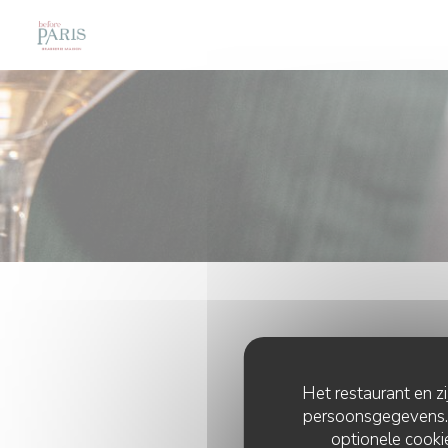
Cookies beheer paneel
Het restaurant en z
persoonsgegevens. '
optionele cook