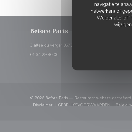
navigatie te analy
netwerken) of gepe
'Weiger alle' of
wijzigen
Before Paris
RESER
((opent in een nieuw ve
3 allée du verger 95700 Roissy
RESE
01 34 29 40 00
© 2026 Before Paris — Restaurant website gecreëerd
Disclaimer
GEBRUIKSVOORWAARDEN
Beleid 
((opent in een nieuw venster))
((opent in een nieuw ven