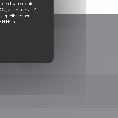
lateerd aan sociale
K, accepteer alle',
zes op elk moment
 klikken.
BELONINGEN
uw venster))
en nieuw venster))
))
 een nieuw venster))