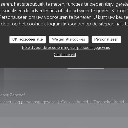
seren, het sitepubliek te meten, functies te bieden (bijv. gere
rsonaliseerde advertenties of inhoud weer te geven. Klik op 'O
 'Personaliseer' om uw voorkeuren te beheren. U kunt uw keu
 door op het cookiepictogram linksonder op de sitepagina's te
VERING
VOLG ONS
OK, accepteer alle
Weiger alle cookies
Personaliseer
nster))
Beleid voor de bescherming van persoonsgegevens
RVEER EEN TAFEL
Facebook ((opent in een nie
Instagram ((opent in e
Cookiebeleid
NIEUWSBRIEF
((opent in een nieuw venster))
 door
Zenchef
bescherming persoonsgegevens
Cookies beleid
Toegankelijkheid
ster))
((opent in een nieuw venster))
((opent in een nieuw venster
((opent in