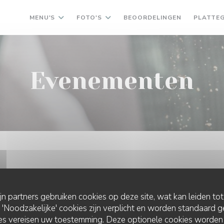
MENU'S
FOTO'S
BEOORDELINGEN
PLATTE
Evenementen
ijn partners gebruiken cookies op deze site, wat kan leiden to
Noodzakelijke' cookies zijn verplicht en worden standaard g
ies vereisen uw toestemming. Deze optionele cookies worden