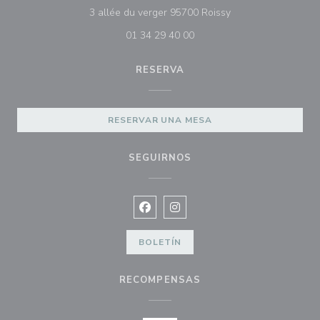
((abre en una nueva
3 allée du verger 95700 Roissy
01 34 29 40 00
RESERVA
RESERVAR UNA MESA
SEGUIRNOS
Facebook ((abre en una nueva vent
Instagram ((abre en una nuev
BOLETÍN
RECOMPENSAS