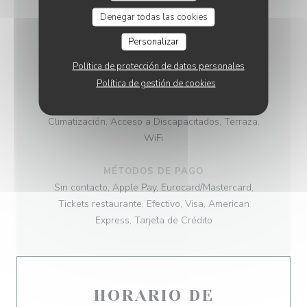
Producto regional, productos frescos, Hecho en
Denegar todas las cookies
casa, tradicional
Personalizar
TIPO DE NEGOCIO
Política de protección de datos personales
Cervecería
Política de gestión de cookies
SERVICIOS
Climatización, Acceso a Discapacitados, Terraza,
WiFi
MÉTODOS DE PAGO
Sin contacto, Apple Pay, Eurocard/Mastercard,
Tickets restaurante, Efectivo, Visa, American
Express, Tarjeta de Crédito
HORARIO DE