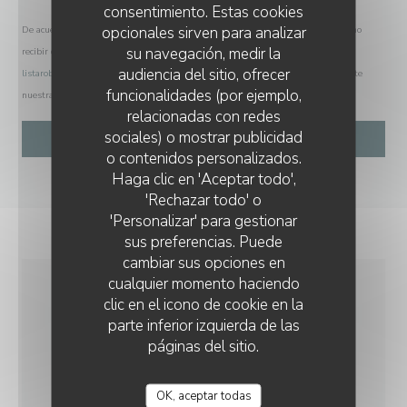
consentimiento. Estas cookies
opcionales sirven para analizar
De acuerdo con la normativa de protección de datos, puede ejercer su derecho a no
su navegación, medir la
recibir comunicaciones comerciales inscribiéndose en la Lista Robinson:
audiencia del sitio, ofrecer
listarobinson.es
. Para más información sobre el tratamiento de sus datos, consulte
funcionalidades (por ejemplo,
nuestra
política de privacidad
.
relacionadas con redes
sociales) o mostrar publicidad
o contenidos personalizados.
Haga clic en 'Aceptar todo',
'Rechazar todo' o
'Personalizar' para gestionar
sus preferencias. Puede
cambiar sus opciones en
cualquier momento haciendo
clic en el icono de cookie en la
INFORMACIÓN
parte inferior izquierda de las
GENERAL
páginas del sitio.
COCINA
OK, aceptar todas