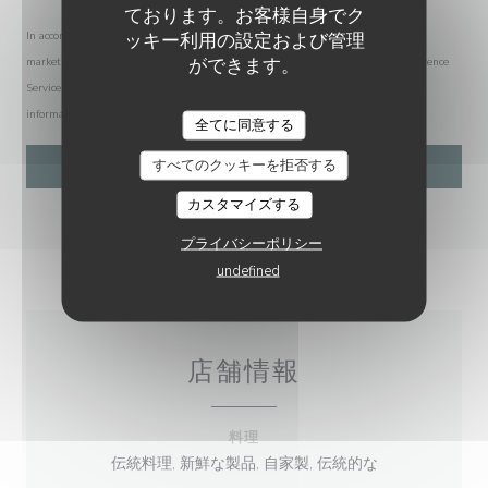
ております。お客様自身でク
ッキー利用の設定および管理
In accordance with data protection regulations, you have the right to opt out of
ができます。
marketing communications. UK residents can register with the Telephone Preference
Service at
tpsonline.org.uk
. US residents can register at
donotcall.gov
. For more
information about how we process your data, please see our
privacy policy
.
全てに同意する
すべてのクッキーを拒否する
カスタマイズする
プライバシーポリシー
undefined
店舗情報
料理
伝統料理, 新鮮な製品, 自家製, 伝統的な